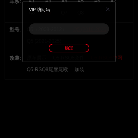
A1
A3
A4
A5
A6
A7
车系:
VIP 访问码:
A8
Q5
Q7
Q8
Q5（2008-2012）
Q5 (2018-2020)
型号:
Q5 (2021-2025)
确定
原车展示
Q5-RSQ8套件
Q5-RSQ8中网
改装:
Q5-RSQ8尾唇尾喉
加装