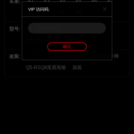
A1
A3
A4
A5
A6
A7
车系:
VIP 访问码:
A8
Q5
Q7
Q8
Q5（2008-2012）
Q5 (2018-2020)
型号:
Q5 (2021-2025)
确定
原车展示
Q5-RSQ8套件
Q5-RSQ8中网
改装:
Q5-RSQ8尾唇尾喉
加装