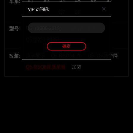
A1
A3
A4
A5
A6
A7
车系:
VIP 访问码:
A8
Q5
Q7
Q8
Q5（2008-2012）
Q5 (2018-2020)
型号:
Q5 (2021-2025)
确定
原车展示
Q5-RSQ8套件
Q5-RSQ8中网
改装:
Q5-RSQ8尾唇尾喉
加装